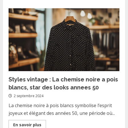
about
Les
coiffures
hommes
tendances
2018
qui
subliment
chaque
type
de
visage
Styles vintage : La chemise noire a pois
blancs, star des looks annees 50
2 septembre 2024
La chemise noire à pois blancs symbolise l’esprit
joyeux et élégant des années 50, une période où...
Read
En savoir plus