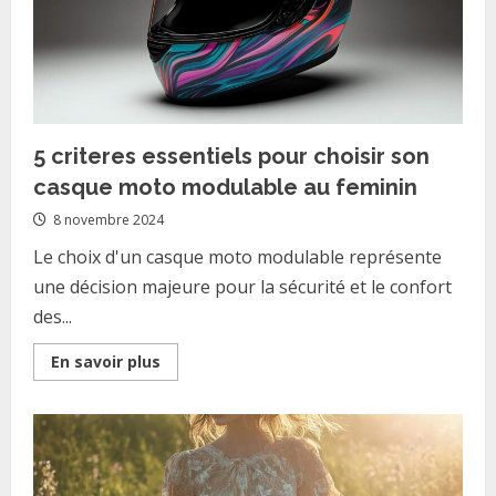
5 criteres essentiels pour choisir son
casque moto modulable au feminin
8 novembre 2024
Le choix d'un casque moto modulable représente
une décision majeure pour la sécurité et le confort
des...
Read
En savoir plus
more
about
5
criteres
essentiels
pour
choisir
son