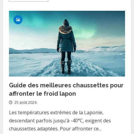
more
about
Styles
vintage
:
La
chemise
noire
a
pois
blancs,
star
des
looks
annees
50
Guide des meilleures chaussettes pour
affronter le froid lapon
25 août 2024
Les températures extrêmes de la Laponie,
descendant parfois jusqu'à -40°C, exigent des
chaussettes adaptées. Pour affronter ce...