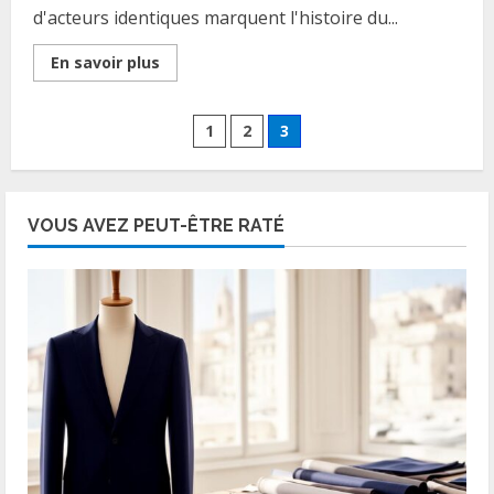
d'acteurs identiques marquent l'histoire du...
Read
En savoir plus
more
about
Duos
de
Pagination
1
2
3
stars
:
les
des
jumeaux
iconiques
qui
publications
VOUS AVEZ PEUT-ÊTRE RATÉ
s’habillent
pareil
a
Hollywood