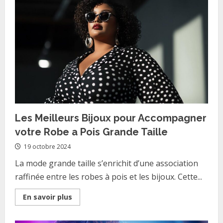
Romantique
Boheme
:
l’indispensable
de
votre
garde-
robe
estivale
Les Meilleurs Bijoux pour Accompagner
votre Robe a Pois Grande Taille
19 octobre 2024
La mode grande taille s’enrichit d’une association
raffinée entre les robes à pois et les bijoux. Cette...
Read
En savoir plus
more
about
Les