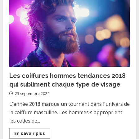
Meilleurs
Bijoux
pour
Accompagner
votre
Robe
a
Pois
Grande
Taille
Les coiffures hommes tendances 2018
qui subliment chaque type de visage
23 septembre 2024
L'année 2018 marque un tournant dans l'univers de
la coiffure masculine. Les hommes s'approprient
les codes de...
Read
En savoir plus
more