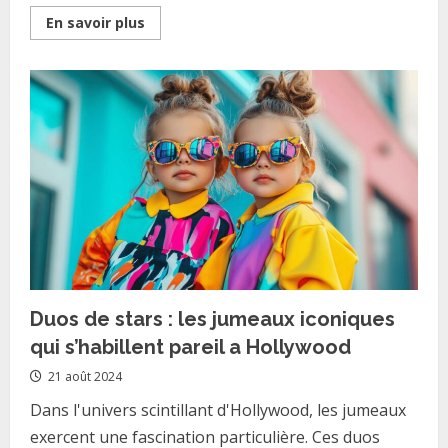
Read
En savoir plus
more
about
Guide
des
meilleures
chaussettes
pour
affronter
le
froid
lapon
Duos de stars : les jumeaux iconiques
qui s’habillent pareil a Hollywood
21 août 2024
Dans l'univers scintillant d'Hollywood, les jumeaux
exercent une fascination particulière. Ces duos