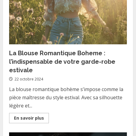
casque
moto
modulable
au
feminin
La Blouse Romantique Boheme :
l’indispensable de votre garde-robe
estivale
22 octobre 2024
La blouse romantique bohème s’impose comme la
pièce maîtresse du style estival. Avec sa silhouette
légère et...
Read
En savoir plus
more
about
La
Blouse